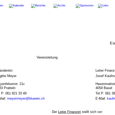
Ei
Vereinsleitung
äsidentin:
Leiter Finanz
igitte Meyer
Josef Kaufm
yenfelserstr. 21c
Hasenmattst
33 Pratteln
4059 Basel
l P: 061 821 33 49
Tel P: 061 3
ail: 
meyermeyer@bluewin.ch
E-Mail: 
kauf
Der 
Leiter Finanzen
 stellt sich vor: