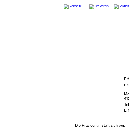
Pr
Br
Ma
41
Te
E-M
Die 
Präsidentin
 stellt sich vor: 