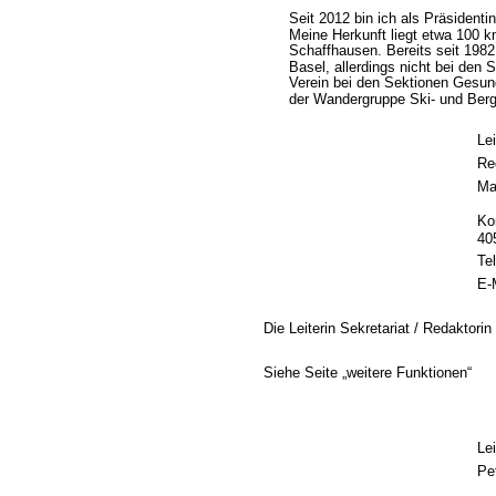
Seit 2012 bin ich als Präsident
Meine Herkunft liegt etwa 100 k
Schaffhausen. Bereits seit 1982
Basel, allerdings nicht bei den S
Verein bei den Sektionen Gesund
der Wandergruppe Ski- und Berg
Lei
Re
Ma
Ko
40
Te
E-M
Die Leiterin 
Sekretariat / Redaktorin
Siehe Seite „weitere Funktionen“ 
Le
Pe