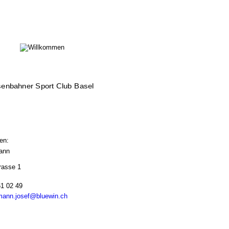
senbahner Sport Club Basel
en:
ann
rasse 1
61 02 49
mann.josef@bluewin.ch