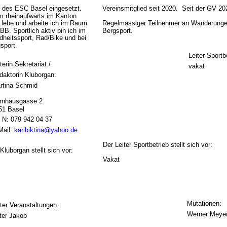
in des ESC Basel eingesetzt. 
Vereinsmitglied seit 2020.  Seit der GV 20
m rheinaufwärts im Kanton 
 lebe und arbeite ich im Raum 
Regelmässiger Teilnehmer an Wanderungen
BB. Sportlich aktiv bin ich im 
Bergsport.
heitssport, Rad/Bike und bei 
sport.
Leiter Sportb
terin Sekretariat / 
vakat 
daktorin Kluborgan:
rtina Schmid
rnhausgasse 2
51 Basel 
l N: 079 942 04 37
ail: 
karibiktina@yahoo.de
Der 
Leiter Sportbetrieb 
stellt sich vor: 
 Kluborgan
 stellt sich vor:
Vakat
Mutationen:
iter Veranstaltungen:
Werner Meyer
ter Jakob