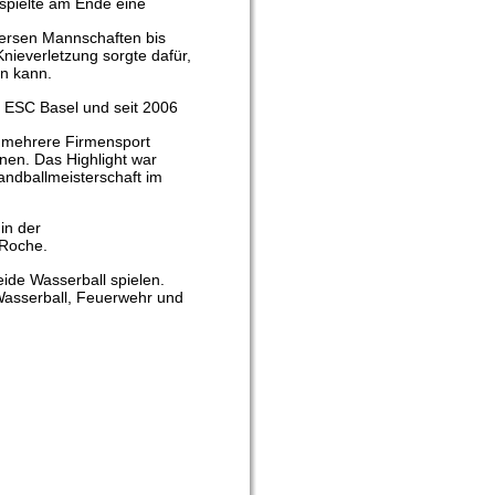
spielte am Ende eine 
iversen Mannschaften bis 
ieverletzung sorgte dafür, 
en kann.
m ESC Basel und seit 2006 
r mehrere Firmensport 
en. Das Highlight war 
ndballmeisterschaft im 
in der 
 Roche.
ide Wasserball spielen.
Wasserball, Feuerwehr und 