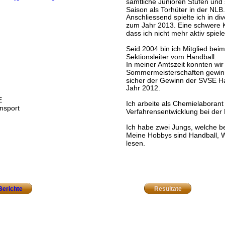
sämtliche Junioren Stufen und 
Saison als Torhüter in der NLB.
Anschliessend spielte ich in d
zum Jahr 2013. Eine schwere Kn
dass ich nicht mehr aktiv spiel
Seid 2004 bin ich Mitglied bei
Sektionsleiter vom Handball. 
In meiner Amtszeit konnten wi
Sommermeisterschaften gewinn
sicher der Gewinn der SVSE Ha
Jahr 2012.
E
Ich arbeite als Chemielaborant 
nsport
Verfahrensentwicklung bei der
Ich habe zwei Jungs, welche be
Meine Hobbys sind Handball, 
lesen.
Berichte
Resultate