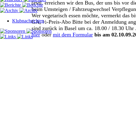
(evtl. erreichen wir den Bus, der uns bis vor di
beim Umsteigen / Fahrzeugwechsel
Verpflegun
Wer vegetarisch essen möchte, vermerkt das bi
Klubnachrichten
GA, ½-Preis-Abo
Bitte bei der Anmeldung ange
sind zurück in Basel um ca. 18.00 / 18.30 Uhr
hier
oder
mit dem Formular
bis am
02.10.09.2