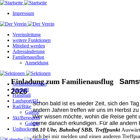
Impressum
Vereinsleitung
weitere Funktionen
Mitglied werden
Adressänderung
Familienausflug
Anmeldung
Samst
Einladung zum Familienausflug
Gesundheitssport
2026
Fussball
Handball
Laufsport/OL
Schon bald ist es wieder Zeit, sich den Tag
Rad/Bike
andern Jahren treffen wir uns im Herbst z
Galerie
Wer wissen möchte, wohin die Reise geht 
Ski/Bergsport
gerne danach erkundigen. Für alle andern 
Galerie
Unihockey
08.10 Uhr, Bahnhof SBB, Treffpunkt
Auswärt
sich bei mir melden und einen anderen Treffpu